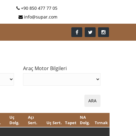
+90 850 477 77 05
info@supar.com
Araç Motor Bilgileri
Uç
Açı
NA
.
Dolg.
Sert.
Uç Sert.
Tapet
Dolg.
Tırnak