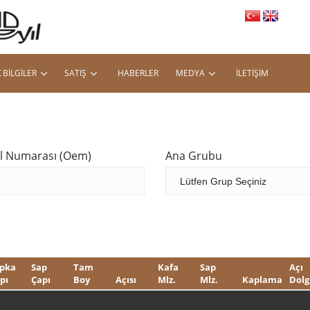
 BILGILER
SATIŞ
HABERLER
MEDYA
İLETIŞIM
al Numarası (Oem)
Ana Grubu
pka
Sap
Tam
Kafa
Sap
Açı
pı
Çapı
Boy
Açısı
Mlz.
Mlz.
Kaplama
Dolg