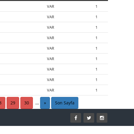
VAR
1
VAR
1
VAR
1
VAR
1
VAR
1
VAR
1
VAR
1
VAR
1
VAR
1
1
...
8
29
30
»
Son Sayfa
1
1
1