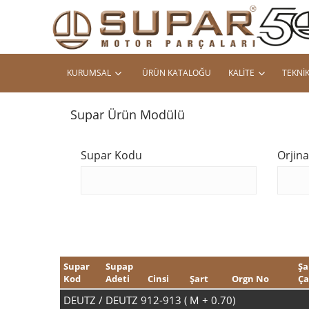
KURUMSAL
ÜRÜN KATALOĞU
KALITE
TEKNIK
Supar Ürün Modülü
Supar Kodu
Orjin
Supar
Supap
Şa
Kod
Adeti
Cinsi
Şart
Orgn No
Ça
DEUTZ / DEUTZ 912-913 ( M + 0.70)