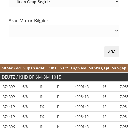
Araç Motor Bilgileri
Supar Kod
Supap Adeti
Cinsi
Şart
Orgn No
Şapka Çapı
Sap Çapı
DEUTZ / KHD BF 6M-8M 1015
37430P
6/8
IN
P
4220143
46
7,96
37430P
6/8
IN
P
4226413
46
7,96
37441P
6/8
EX
P
4220142
42
7,96
37441P
6/8
EX
P
4226412
42
7,96
37430K
6/8
IN
K
4220143
46
7,96