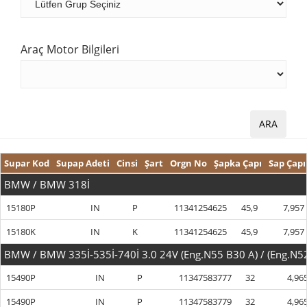
Araç Motor Bilgileri
Supar Kod
Supap Adeti
Cinsi
Şart
Orgn No
Şapka Çapı
Sap Çapı
BMW / BMW 318İ
15180P
IN
P
11341254625
45,9
7,957
15180K
IN
K
11341254625
45,9
7,957
BMW / BMW 335İ-535İ-740İ 3.0 24V (Eng.N55 B30 A) / (Eng.N5
15490P
IN
P
11347583777
32
4,96
15490P
IN
P
11347583779
32
4,96